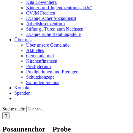
Kita Löwenherz
Kinder- und Jugendzentrum „JoJo“
CVJM Frechen
Evangelischer Sozialdienst
Arbeitslosenzentrum
Stiftung „Türen zum Nächsten“
Evangelische Beratungsstelle
Über uns
Über unsere Gemeinde
Aktuelles
Gemeindebrief
Kirchenfinanzen
Presbyterium
Predigerinnen und Prediger
Schutzkonzept
So finden Sie uns
Kontakt
Spenden
Suche nach:
Posaunenchor – Probe