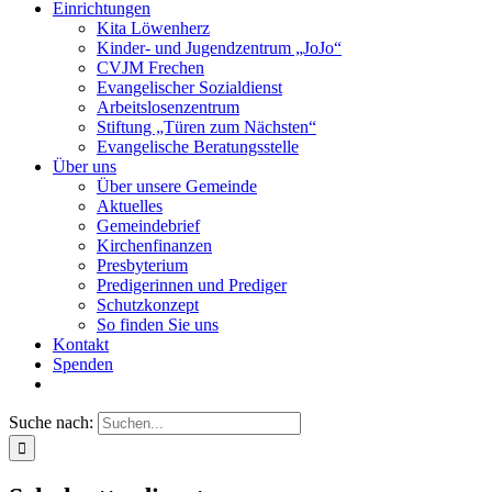
Einrichtungen
Kita Löwenherz
Kinder- und Jugendzentrum „JoJo“
CVJM Frechen
Evangelischer Sozialdienst
Arbeitslosenzentrum
Stiftung „Türen zum Nächsten“
Evangelische Beratungsstelle
Über uns
Über unsere Gemeinde
Aktuelles
Gemeindebrief
Kirchenfinanzen
Presbyterium
Predigerinnen und Prediger
Schutzkonzept
So finden Sie uns
Kontakt
Spenden
Suche nach: