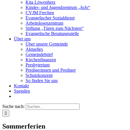
Kita Löwenherz
Kinder- und Jugendzentrum „JoJo“
CVJM Frechen
Evangelischer Sozialdienst
Arbeitslosenzentrum
Stiftung „Türen zum Nächsten“
Evangelische Beratungsstelle
Über uns
Über unsere Gemeinde
Aktuelles
Gemeindebrief
Kirchenfinanzen
Presbyterium
Predigerinnen und Prediger
Schutzkonzept
So finden Sie uns
Kontakt
Spenden
Suche nach:
Sommerferien