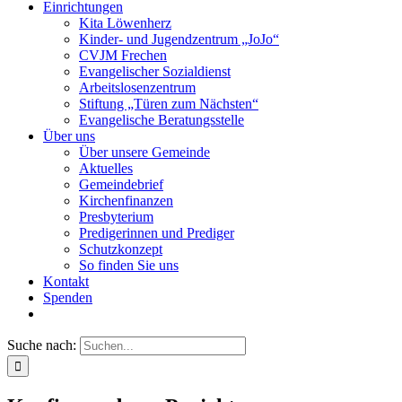
Einrichtungen
Kita Löwenherz
Kinder- und Jugendzentrum „JoJo“
CVJM Frechen
Evangelischer Sozialdienst
Arbeitslosenzentrum
Stiftung „Türen zum Nächsten“
Evangelische Beratungsstelle
Über uns
Über unsere Gemeinde
Aktuelles
Gemeindebrief
Kirchenfinanzen
Presbyterium
Predigerinnen und Prediger
Schutzkonzept
So finden Sie uns
Kontakt
Spenden
Suche nach: