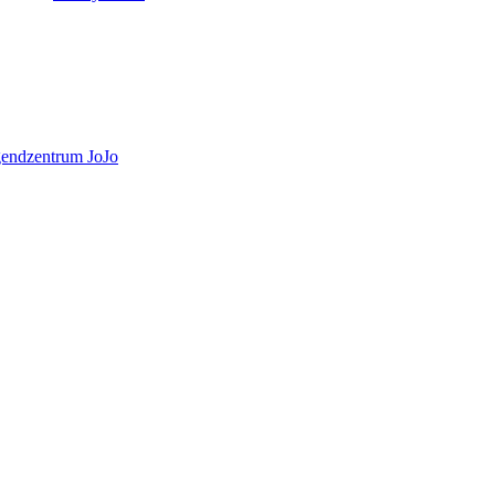
gendzentrum JoJo