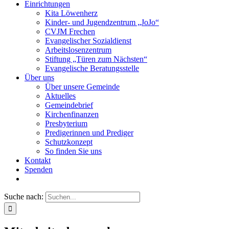
Einrichtungen
Kita Löwenherz
Kinder- und Jugendzentrum „JoJo“
CVJM Frechen
Evangelischer Sozialdienst
Arbeitslosenzentrum
Stiftung „Türen zum Nächsten“
Evangelische Beratungsstelle
Über uns
Über unsere Gemeinde
Aktuelles
Gemeindebrief
Kirchenfinanzen
Presbyterium
Predigerinnen und Prediger
Schutzkonzept
So finden Sie uns
Kontakt
Spenden
Suche nach: